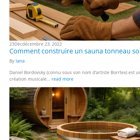
23
Déc
décembre 23, 2022
Comment construire un sauna tonneau soi
By
Iana
Daniel Bordovsky (connu sous son nom d’artiste Borrtex) est 
création musicale...
read more