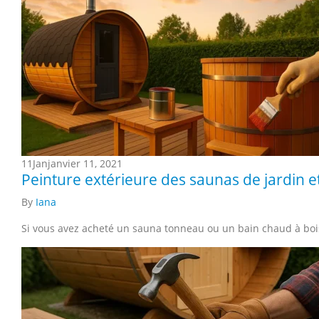
11
Jan
janvier 11, 2021
Peinture extérieure des saunas de jardin e
By
Iana
Si vous avez acheté un sauna tonneau ou un bain chaud à boi