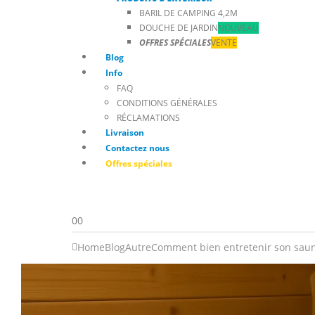
BARIL DE CAMPING 4,2M
DOUCHE DE JARDIN
NOUVEAU
OFFRES SPÉCIALES
VENTE
Blog
Info
FAQ
CONDITIONS GÉNÉRALES
RÉCLAMATIONS
Livraison
Contactez nous
Offres spéciales
0
0
Home
Blog
Autre
Comment bien entretenir son sauna