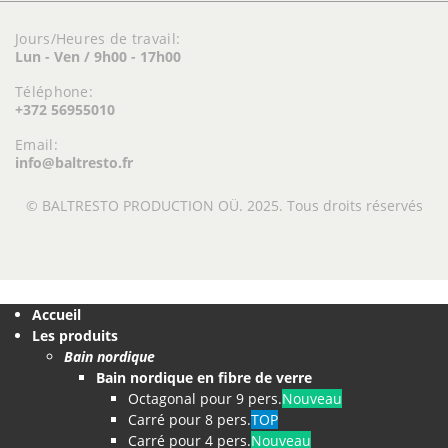
Jours/Heures de travail:
Lun - Ven / 9h00 - 17h00
Téléphone:
+372 56955010
Email:
info@baltresto.fr
© BALTRESTO PRODUCTION OÜ. 2025. Tous droits réservés
Accueil
Les produits
Bain nordique
Bain nordique en fibre de verre
Octagonal pour 9 pers.
Nouveau
Carré pour 8 pers.
TOP
Carré pour 4 pers.
Nouveau