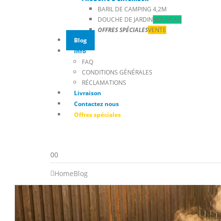
BARIL DE CAMPING 4,2M
DOUCHE DE JARDIN
NOUVEAU
OFFRES SPÉCIALES
VENTE
Blog
Info
FAQ
CONDITIONS GÉNÉRALES
RÉCLAMATIONS
Livraison
Contactez nous
Offres spéciales
0
0
Home
Blog