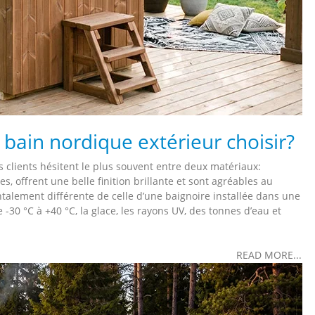
l bain nordique extérieur choisir?
clients hésitent le plus souvent entre deux matériaux:
es, offrent une belle finition brillante et sont agréables au
talement différente de celle d’une baignoire installée dans une
 -30 °C à +40 °C, la glace, les rayons UV, des tonnes d’eau et
READ MORE...