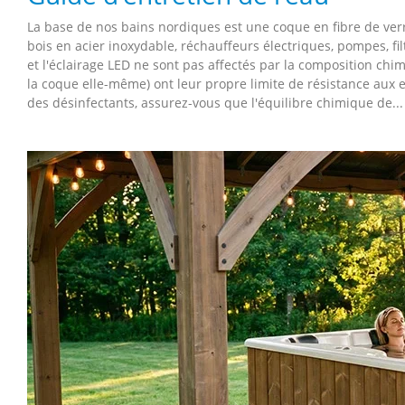
La base de nos bains nordiques est une coque en fibre de ver
bois en acier inoxydable, réchauffeurs électriques, pompes, 
et l'éclairage LED ne sont pas affectés par la composition chi
la coque elle-même) ont leur propre limite de résistance aux 
des désinfectants, assurez-vous que l'équilibre chimique de...