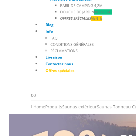
BARIL DE CAMPING 4,2M
DOUCHE DE JARDIN
NOUVEAU
OFFRES SPÉCIALES
VENTE
Blog
Info
FAQ
CONDITIONS GÉNÉRALES
RÉCLAMATIONS
Livraison
Contactez nous
Offres spéciales
0
0
Home
Produits
Saunas extérieur
Saunas Tonneau C