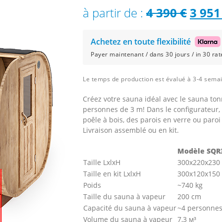
Le
à partir de :
4 390
€
3 95
prix
Achetez en toute flexibilité
initia
Payer maintenant / dans 30 jours / in 30 rate
était 
Le temps de production est évalué à 3-4 sema
4
Créez votre sauna idéal avec le sauna ton
390 €
personnes de 3 m! Dans le configurateur, 
poêle à bois, des parois en verre ou paroi 
Livraison assemblé ou en kit.
Modèle SQR
Taille LxlxH
300x220x230
Taille en kit LxlxH
300х120х150
Poids
~740 kg
Taille du sauna à vapeur
200 cm
Capacité du sauna à vapeur
~4 personne
Volume du sauna à vapeur
7,3 м³