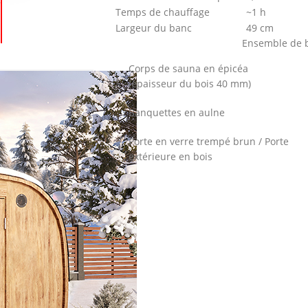
Temps de chauffage
~1 h
Largeur du banc
49 cm
Ensemble de b
Corps de sauna en épicéa
(épaisseur du bois 40 mm)
Banquettes en aulne
Porte en verre trempé brun / Porte
extérieure en bois