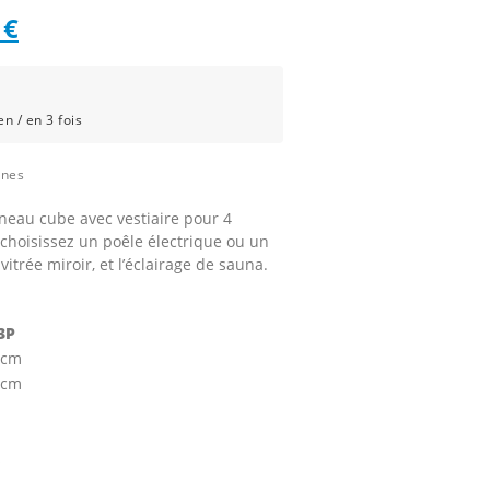
Le
1
€
prix
l
actuel
n / en 3 fois
:
est :
ines
3
neau cube avec vestiaire pour 4
.
951 €.
choisissez un poêle électrique ou un
vitrée miroir, et l’éclairage de sauna.
3P
 cm
 cm
s