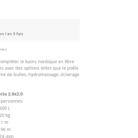
n / en 3 fois
ines
 compléter le bains nordique en fibre
s avec des options telles que le poêle
stème de bulles, hydromassage, éclairage
cta 2.0x2.0
 personnes
600 L
20 kg
.1 m
.96 m
74 mm