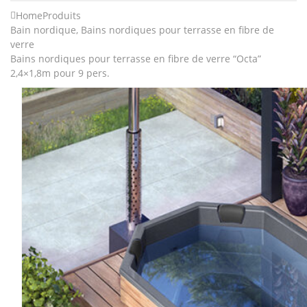
Home
Produits
Bain nordique
,
Bains nordiques pour terrasse en fibre de
verre
Bains nordiques pour terrasse en fibre de verre “Octa”
2,4×1,8m pour 9 pers.