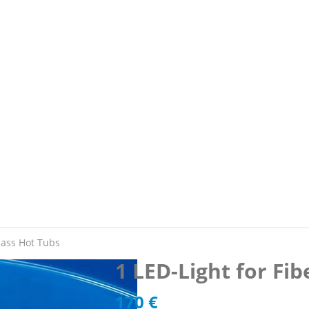
glass Hot Tubs
1 LED-Light for Fi
170
€