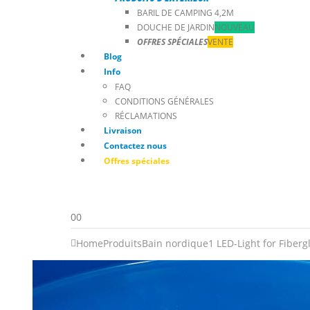
BARIL DE CAMPING 4,2M
DOUCHE DE JARDIN
NOUVEAU
OFFRES SPÉCIALES
VENTE
Blog
Info
FAQ
CONDITIONS GÉNÉRALES
RÉCLAMATIONS
Livraison
Contactez nous
Offres spéciales
0
0
Home
Produits
Bain nordique
1 LED-Light for Fiber