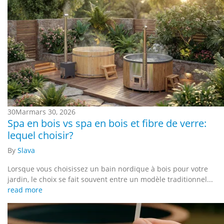
30
Mar
mars 30, 2026
Spa en bois vs spa en bois et fibre de verre:
lequel choisir?
By
Slava
Lorsque vous choisissez un bain nordique à bois pour votre
jardin, le choix se fait souvent entre un modèle traditionnel...
read more