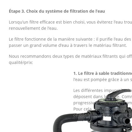
Étape 3. Choix du système de filtration de l’eau
Lorsqu’un filtre efficace est bien choisi, vous éviterez l’eau t
renouvellement de l’eau.
Le filtre fonctionne de la manière suivante : il purifie l’eau d
passer un grand volume d’eau à travers le matériau filtrant.
Nous recommandons deux types de matériaux filtrants qui off
qualité/prix:
1. Le filtre à sable traditionn
l’eau est pompée grâce à un 
Les différentes impuretés, do
déposent dans le sable. Comme 
progressivement, nous recomm
Pour cela, il est nécessaire de
ce que le liquide s’écoulant d