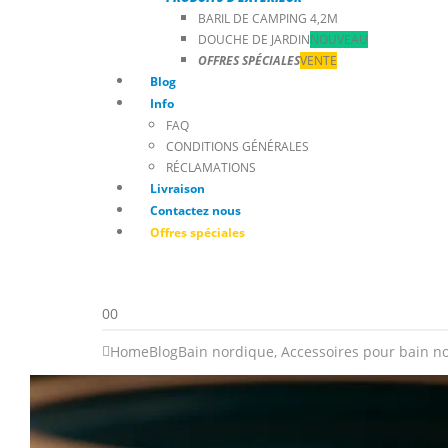
BARIL DE CAMPING 4,2M
DOUCHE DE JARDIN
NOUVEAU
OFFRES SPÉCIALES
VENTE
Blog
Info
FAQ
CONDITIONS GÉNÉRALES
RÉCLAMATIONS
Livraison
Contactez nous
Offres spéciales
0
0
Home
Blog
Bain nordique
,
Accessoires pour bain n