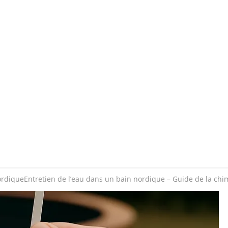
ordique
Entretien de l’eau dans un bain nordique – Guide de la chim