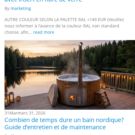
By
marketing
AUTRE COULEUR SELON LA PALETTE RAL +149 EUR (Veuillez
nous informer à l’avance de la couleur RAL non standard
choisie, afin...
read more
31
Mar
mars 31, 2026
Combien de temps dure un bain nordique?
Guide d’entretien et de maintenance