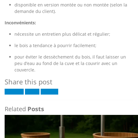
disponible en version montée ou non montée (selon la
demande du client).
Inconvénients:
nécessite un entretien plus délicat et régulier;
le bois a tendance à pourrir facilement;
pour éviter le dessèchement du bois, il faut laisser un
peu d’eau au fond de la cuve et la couvrir avec un
couvercle.
Share this post
Facebook
Twitter
LinkedIn
Related
Posts