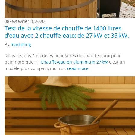
08
Fév
février 8, 2020
Test de la vitesse de chauffe de 1400 litres
d’eau avec 2 chauffe-eaux de 27 kW et 35 kW.
By
marketing
Nous testons 2 modèles populaires de chauffe-eaux pour
bain nordique: 1.
Chauffe-eau en aluminium 27 kW
C’est un
modèle plus compact, moins...
read more