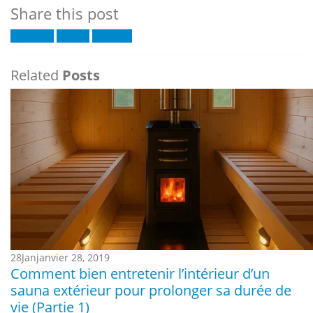
Share this post
Facebook
Twitter
LinkedIn
Related
Posts
28
Jan
janvier 28, 2019
Comment bien entretenir l’intérieur d’un
sauna extérieur pour prolonger sa durée de
vie (Partie 1)