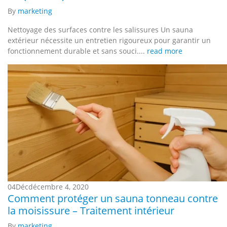
By
marketing
Nettoyage des surfaces contre les salissures Un sauna
extérieur nécessite un entretien rigoureux pour garantir un
fonctionnement durable et sans souci....
read more
04
Déc
décembre 4, 2020
Comment protéger un sauna tonneau contre
la moisissure – Traitement intérieur
By
marketing