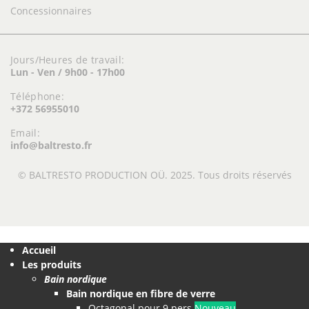
Concessionnaires
Jours/Heures de travail:
Lun - Ven / 9h00 - 17h00
Téléphone:
+372 56955010
Email:
info@baltresto.fr
© BALTRESTO PRODUCTION OÜ. 2025. Tous droits réservés
Accueil
Les produits
Bain nordique
Bain nordique en fibre de verre
Octagonal pour 9 pers.
Nouveau