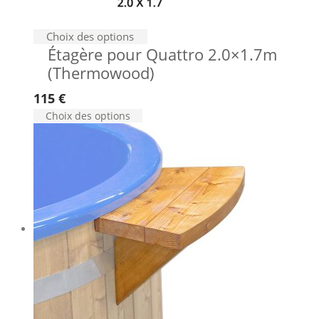
du
produit
Choix des options
Étagère pour Quattro 2.0×1.7m
(Thermowood)
115
€
Choix des options