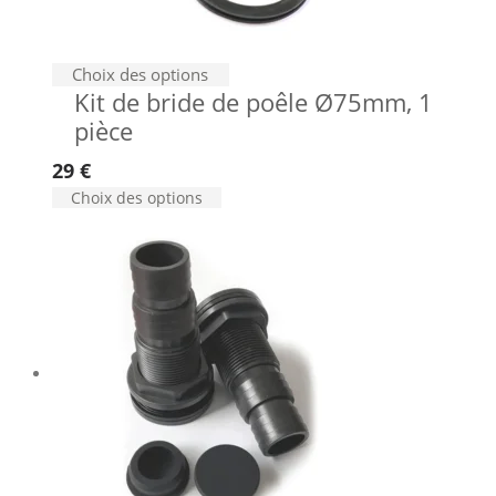
Ce
Choix des options
Kit de bride de poêle Ø75mm, 1
produit
pièce
a
plusieurs
29
€
variations.
Ce
Choix des options
Les
produit
options
a
peuvent
plusieurs
être
variations.
choisies
Les
options
sur
peuvent
la
être
page
choisies
du
sur
produit
la
page