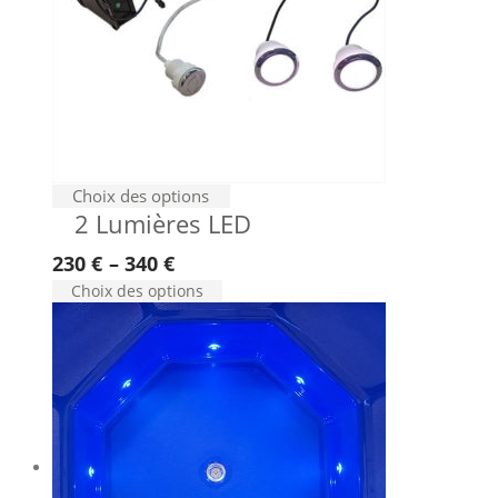
Ce
Choix des options
2 Lumières LED
produit
a
230
€
–
340
€
plusieurs
Ce
Choix des options
variations.
produit
Les
a
options
plusieurs
peuvent
variations.
Les
être
options
choisies
peuvent
sur
être
la