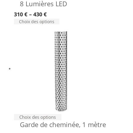
8 Lumières LED
produit
a
310
€
–
430
€
plusieurs
Ce
Choix des options
variations.
produit
Les
a
options
plusieurs
peuvent
variations.
Les
être
options
choisies
peuvent
sur
être
la
choisies
page
sur
du
la
produit
page
du
produit
Choix des options
Garde de cheminée, 1 mètre