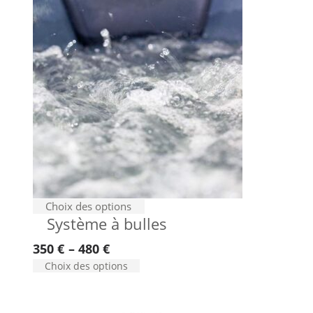
Ce
Choix des options
Système à bulles
produit
a
350
€
–
480
€
plusieurs
Ce
Choix des options
variations.
produit
Les
a
options
plusieurs