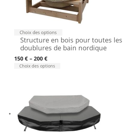
Ce
Choix des options
Structure en bois pour toutes les
produit
doublures de bain nordique
a
plusieurs
150
€
–
200
€
variations.
Ce
Choix des options
Les
produit
options
a
peuvent
plusieurs
être
variations.
choisies
Les
options
sur
peuvent
la
être
page
choisies
du
sur
produit