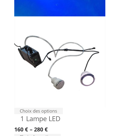
du
produit
Ce
Choix des options
1 Lampe LED
produit
a
160
€
–
280
€
plusieurs