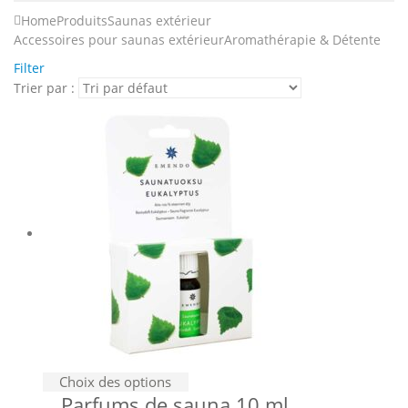
Home
Produits
Saunas extérieur
Accessoires pour saunas extérieur
Aromathérapie & Détente
Filter
Trier par :
Ce
Choix des options
Parfums de sauna 10 ml
produit