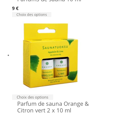
a
9
€
plusieurs
Ce
Choix des options
variations.
produit
Les
a
options
plusieurs
peuvent
variations.
Les
être
options
choisies
peuvent
sur
être
la
choisies
page
sur
du
la
produit
page
du
produit
Choix des options
Parfum de sauna Orange &
Citron vert 2 x 10 ml