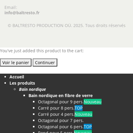
Email:
info@baltresto.fr
© BALTRESTO PRODUCTION OÜ. 2025. Tous droits réservés
You've just added this product to the cart:
Voir le panier
Continuer
Accueil
Les produits
Bain nordique
Bain nordique en fibre de verre
Octagonal pour 9 pers.
Nouveau
Carré pour 8 pers.
TOP
Carré pour 4 pers.
Nouveau
Octagonal pour 7 pers.
Octagonal pour 6 pers.
TOP
Rond pour 5 pers.
Nouveau