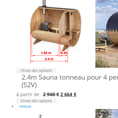
être
variations.
2
2
choisies
Les
750 €.
475 €.
sur
options
la
peuvent
page
être
du
choisies
produit
sur
la
page
du
produit
Ce
Choix des options
2.4m Sauna tonneau pour 4 pers.
produit
a
(S2V)
plusieurs
variations.
Le
Le
à partir de :
2 960
€
2 664
€
Les
Ce
Choix des options
prix
prix
options
produit
remise
initial
actuel
peuvent
a
être
était :
est :
plusieurs