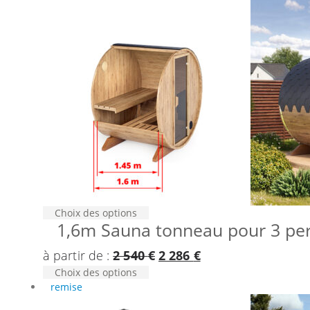
Ce
Choix des options
1,6m Sauna tonneau pour 3 per
produit
a
Le
Le
à partir de :
2 540
€
2 286
€
plusieurs
variations.
Ce
Choix des options
prix
prix
Les
produit
remise
initial
actuel
options
a