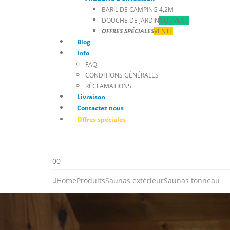
BARIL DE CAMPING 4,2M
DOUCHE DE JARDIN
NOUVEAU
OFFRES SPÉCIALES
VENTE
Blog
Info
FAQ
CONDITIONS GÉNÉRALES
RÉCLAMATIONS
Livraison
Contactez nous
Offres spéciales
0
0
Home
Produits
Saunas extérieur
Saunas tonneau