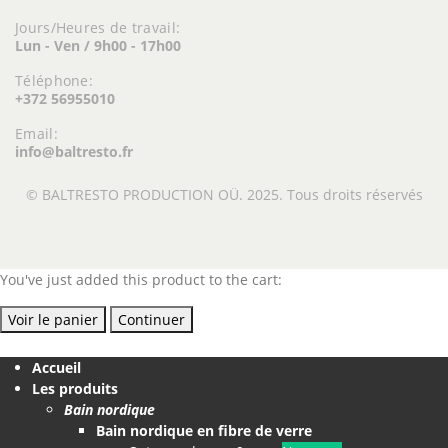
Jours/Heures de travail:
Lun - Ven / 9h00 - 17h00
Téléphone:
+372 56955010
Email:
info@baltresto.fr
© BALTRESTO PRODUCTION OÜ. 2025. Tous droits réservés
You've just added this product to the cart:
Voir le panier
Continuer
Accueil
Les produits
Bain nordique
Bain nordique en fibre de verre