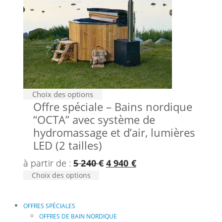
Ce
Choix des options
Offre spéciale – Bains nordique
produit
“OCTA” avec système de
a
plusieurs
hydromassage et d’air, lumières
variations.
LED (2 tailles)
Les
Le
Le
à partir de :
5 240
€
4 940
€
options
Ce
Choix des options
prix
prix
peuvent
produit
être
initial
actuel
a
choisies
était :
est :
plusieurs
OFFRES SPÉCIALES
sur
variations.
OFFRES DE BAIN NORDIQUE
5
4