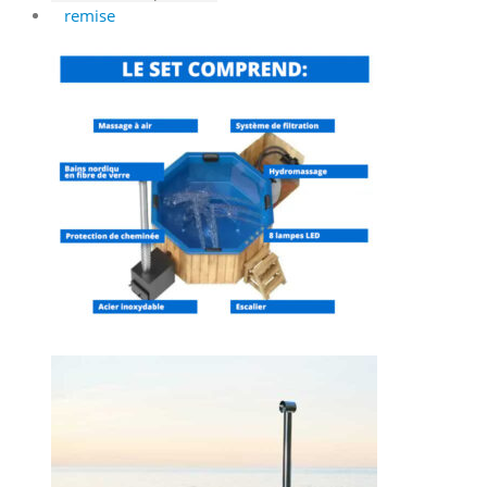
remise
initial
actuel
était :
est :
5
5
880 €.
580 €.