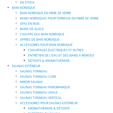
la
Les
EN STOCK
240 €.
940 €.
page
options
BAIN NORDIQUE
peuvent
BAIN NORDIQUE EN FIBRE DE VERRE
du
être
BAINS NORDIQUES POUR TERRASSE EN FIBRE DE VERRE
produit
choisies
SPAS EN BOIS
sur
BAINS DE GLACE
la
CHAUFFE EAU BAIN NORDIQUE
page
OFFRES DE BAIN NORDIQUE
du
ACCESSOIRES POUR BAIN NORDIQUE
produit
CHAUFFAGES ÉLECTRIQUES ET FILTRES
ENTRETIEN DE L'EAU ET DES BAINS À REMOUS
DÉTENTE & AROMATHÉRAPIE
SAUNAS EXTÉRIEUR
SAUNAS TONNEAU
SAUNAS TONNEAU CUBE
MIROIR SAUNAS
SAUNAS TONNEAU PANORAMIQUE
SAUNAS TONNEAU OVALE
SAUNAS TONNEAU VERTICAL
ACCESSOIRES POUR SAUNAS EXTÉRIEUR
AROMATHÉRAPIE & DÉTENTE