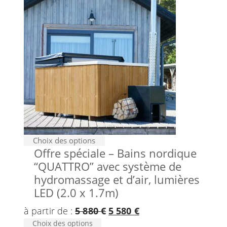
Choix des options
Offre spéciale – Bains nordique
“QUATTRO” avec système de
hydromassage et d’air, lumières
LED (2.0 x 1.7m)
Le
Le
à partir de :
5 880
€
5 580
€
Choix des options
prix
prix