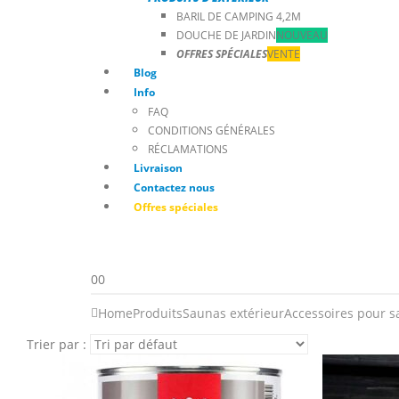
BARIL DE CAMPING 4,2M
DOUCHE DE JARDIN
NOUVEAU
OFFRES SPÉCIALES
VENTE
Blog
Info
FAQ
CONDITIONS GÉNÉRALES
RÉCLAMATIONS
Livraison
Contactez nous
Offres spéciales
0
0
Home
Produits
Saunas extérieur
Accessoires pour s
Trier par :