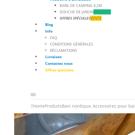
BARIL DE CAMPING 4,2M
DOUCHE DE JARDIN
NOUVEAU
OFFRES SPÉCIALES
VENTE
Blog
Info
FAQ
CONDITIONS GÉNÉRALES
RÉCLAMATIONS
Livraison
Contactez nous
Offres spéciales
0
0
Home
Produits
Bain nordique
,
Accessoires pour ba