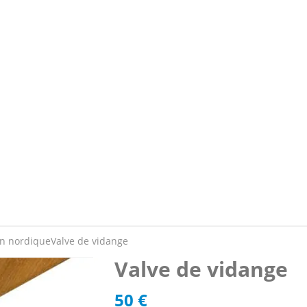
in nordique
Valve de vidange
Valve de vidange
50
€