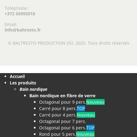
Téléphone:
+372 56955010
Email:
info@baltresto.fr
© BALTRESTO PRODUCTION OÜ. 2025. Tous droits réservés
Accueil
Les produits
Bain nordique
Bain nordique en fibre de verre
Octagonal pour 9 pers.
Nouveau
Carré pour 8 pers.
TOP
Carré pour 4 pers.
Nouveau
Octagonal pour 7 pers.
Octagonal pour 6 pers.
TOP
Rond pour 5 pers.
Nouveau