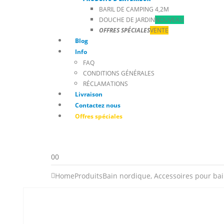
BARIL DE CAMPING 4,2M
DOUCHE DE JARDIN
NOUVEAU
OFFRES SPÉCIALES
VENTE
Blog
Info
FAQ
CONDITIONS GÉNÉRALES
RÉCLAMATIONS
Livraison
Contactez nous
Offres spéciales
0
0
Home
Produits
Bain nordique
,
Accessoires pour ba