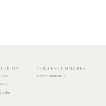
RODUITS
CONCESSIONNAIRES
dique
Concessionnaires
xtérieur
éciales