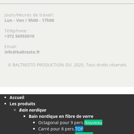
Jours/Heures de travail:
Lun - Ven / 9h00 - 17h00
Téléphone:
+372 56955010
Email:
info@baltresto.fr
© BALTRESTO PRODUCTION OÜ. 2025. Tous droits réservés
Accueil
Les produits
Bain nordique
Bain nordique en fibre de verre
Octagonal pour 9 pers.
Nouveau
Carré pour 8 pers.
TOP