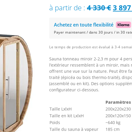
Le
à partir de :
4 330
€
3 89
prix
Achetez en toute flexibilité
initia
Payer maintenant / dans 30 jours / in 30 rate
était 
Le temps de production est évalué à 3-4 sema
4
Sauna tonneau miroir 2-2,3 m pour 4 pers
330 €
l’extérieur ressemblent à un miroir, mais 
offrent une vue sur la nature. Peut être 
traité (épicéa ou bois thermo-traité), dis
(assemblé ou en kit). Des options supplém
configurateur ci-dessous.
Paramètres 
Taille LxlxH
200x220x230
Taille en kit LxlxH
200х120х150
Poids
~640 kg
Taille du sauna à vapeur
185 cm