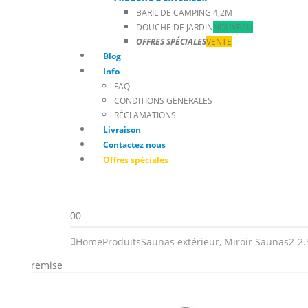
BARIL DE CAMPING 4,2M
DOUCHE DE JARDIN
NOUVEAU
OFFRES SPÉCIALES
VENTE
Blog
Info
FAQ
CONDITIONS GÉNÉRALES
RÉCLAMATIONS
Livraison
Contactez nous
Offres spéciales
0
0
Home
Produits
Saunas extérieur
,
Miroir Saunas
2-2
remise