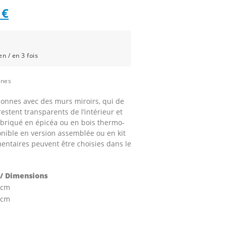
Le
7
€
prix
l
actuel
n / en 3 fois
:
est :
ines
3
onnes avec des murs miroirs, qui de
.
897 €.
restent transparents de l’intérieur et
fabriqué en épicéa ou en bois thermo-
ponible en version assemblée ou en kit
entaires peuvent être choisies dans le
/ Dimensions
 cm
 cm