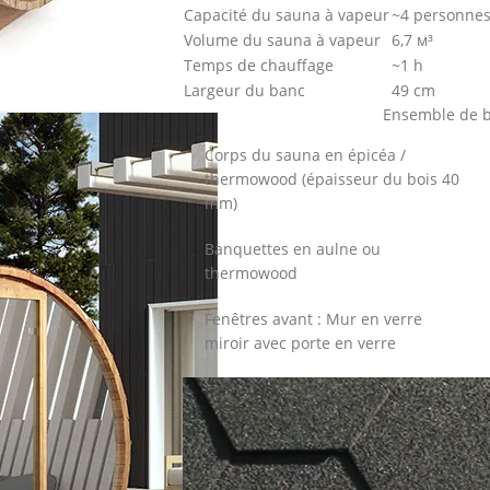
Capacité du sauna à vapeur
~4 personne
Volume du sauna à vapeur
6,7 м³
Temps de chauffage
~1 h
Largeur du banc
49 cm
Ensemble de ba
Corps du sauna en épicéa /
thermowood (épaisseur du bois 40
mm)
Banquettes en aulne ou
thermowood
Fenêtres avant : Mur en verre
miroir avec porte en verre