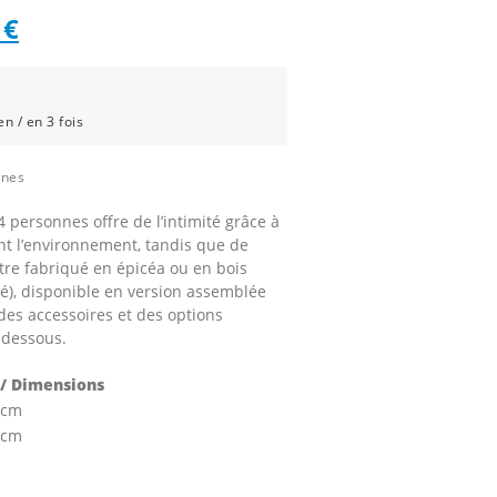
Le
2
€
prix
l
actuel
n / en 3 fois
:
est :
ines
4
personnes offre de l’intimité grâce à
.
572 €.
tent l’environnement, tandis que de
 être fabriqué en épicéa ou en bois
té), disponible en version assemblée
 des accessoires et des options
-dessous.
/ Dimensions
 cm
 cm