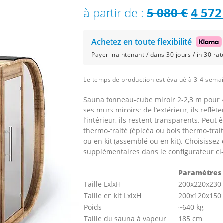
Le
à partir de :
5 080
€
4 57
prix
Achetez en toute flexibilité
initia
Payer maintenant / dans 30 jours / in 30 rate
était 
Le temps de production est évalué à 3-4 sema
5
Sauna tonneau-cube miroir 2-2,3 m pour 4 
080 €
ses murs miroirs: de l’extérieur, ils reflè
l’intérieur, ils restent transparents. Peut
thermo-traité (épicéa ou bois thermo-trai
ou en kit (assemblé ou en kit). Choisissez
supplémentaires dans le configurateur ci
Paramètres 
Taille LxlxH
200x220x230
Taille en kit LxlxH
200х120х150
Poids
~640 kg
Taille du sauna à vapeur
185 cm