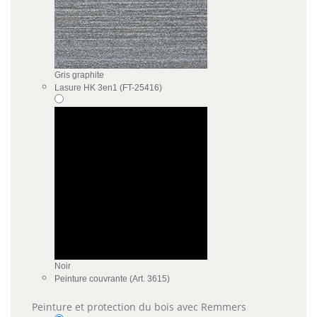
Gris graphite
Lasure HK 3en1 (FT-25416)
Noir
Peinture couvrante (Art. 3615)
Peinture et protection du bois avec Remmers