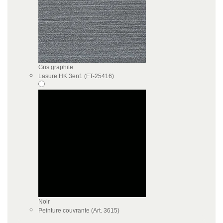
Gris graphite
Lasure HK 3en1 (FT-25416)
Noir
Peinture couvrante (Art. 3615)