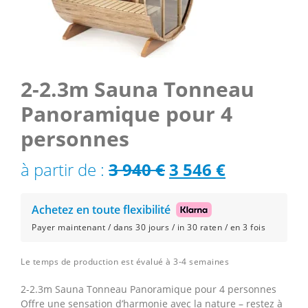
2-2.3m Sauna Tonneau
Panoramique pour 4
personnes
Le
Le
à partir de :
3 940
€
3 546
€
prix
prix
Achetez en toute flexibilité
initial
actuel
Payer maintenant / dans 30 jours / in 30 raten / en 3 fois
était :
est :
Le temps de production est évalué à 3-4 semaines
3
3
2-2.3m Sauna Tonneau Panoramique pour 4 personnes
940 €.
546 €.
Offre une sensation d’harmonie avec la nature – restez à