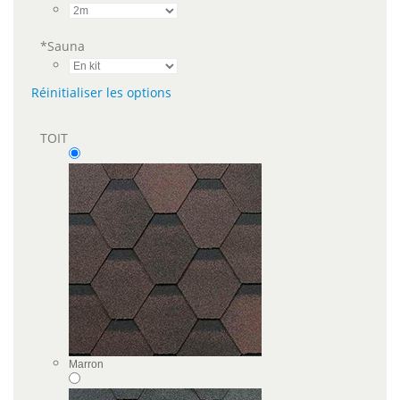
*
Sauna
Réinitialiser les options
TOIT
Marron