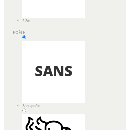
2,2m
POÊLE
Sans poêle