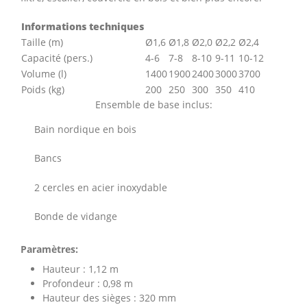
Informations techniques
Taille (m)
Ø1,6
Ø1,8
Ø2,0
Ø2,2
Ø2,4
Capacité (pers.)
4-6
7-8
8-10
9-11
10-12
Volume (l)
1400
1900
2400
3000
3700
Poids (kg)
200
250
300
350
410
Ensemble de base inclus:
Bain nordique en bois
Bancs
2 cercles en acier inoxydable
Bonde de vidange
Paramètres:
Hauteur : 1,12 m
Profondeur : 0,98 m
Hauteur des sièges : 320 mm