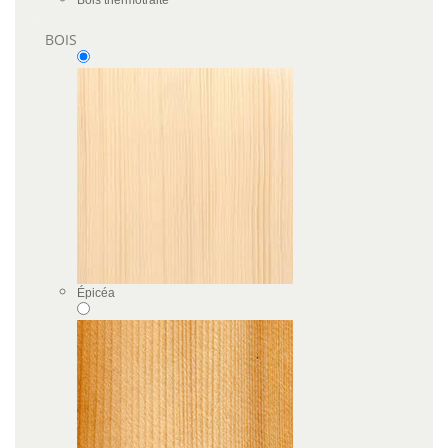
Bois thermotraité
BOIS
Épicéa