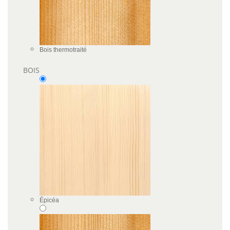
Bois thermotraité
BOIS
Épicéa